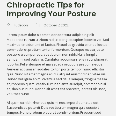
Chiropractic Tips for
Improving Your Posture
Tudebon
October 7, 2022
Lorem ipsum dolor sit amet, consectetur adipiscing elit.
Maecenas rutrum ultrices nisi, at congue sapien lobortis vel. Sed
maximus tincidunt mi et luctus. Phasellus gravida elit nec lectus
commodo, et pretium tortor fermentum. Quisque massa justo,
posuere a semper sed, vestibulum non nibh. Nulla fringilla
semper mi sed pulvinar. Curabitur accumsan felis in dui placerat
lobortis. Pellentesque et malesuada orci, quis pretium neque.
Aenean accumsan sodales tortor, porta tempor nunc efficitur
quis. Nunc sit amet magna ac dui aliquet euismod nec vitae nisi.
Donec vel ligula enim. Vivamus sed risus semper, fringilla massa
at, rhoncus quam. Vestibulum nec ante suscipit, commodo nisi
ac, dapibus nunc. Donec sit amet est pharetra, laoreet nisl nec,
volutpat nunc.
Aliquam ex nibh, rhoncus quis mi nec, imperdiet mattis est.
Suspendisse potenti. Duis vestibulum magna quis suscipit
tempus. Nunc pretium placerat condimentum. Praesent sed