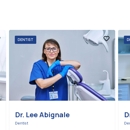
DENTIST
D
Dr. Lee Abignale
D
Dentist
Den