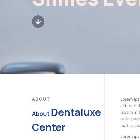
ABOUT
Lorem ipsu
elit, sed
Dentaluxe
laboris n
About
nulla par
Center
mattis, pu
Lorem ipsu