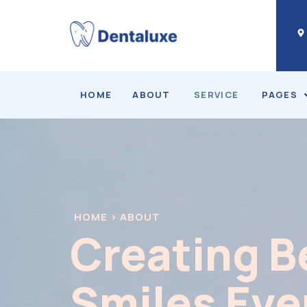
HOME
ABOUT
SERVICE
PAGES
HOME > ABOUT
Creating B
Smiles Eve