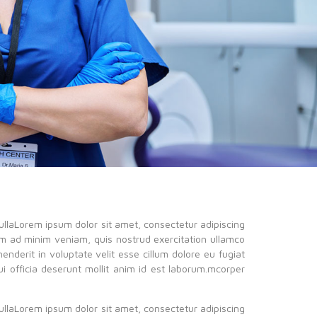
c ullaLorem ipsum dolor sit amet, consectetur adipiscing
im ad minim veniam, quis nostrud exercitation ullamco
enderit in voluptate velit esse cillum dolore eu fugiat
ui officia deserunt mollit anim id est laborum.mcorper
c ullaLorem ipsum dolor sit amet, consectetur adipiscing