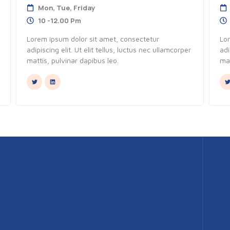
Mon, Tue, Friday
10 -12.00 Pm
Lorem ipsum dolor sit amet, consectetur
Lo
adipiscing elit. Ut elit tellus, luctus nec ullamcorper
adi
mattis, pulvinar dapibus leo.
mat