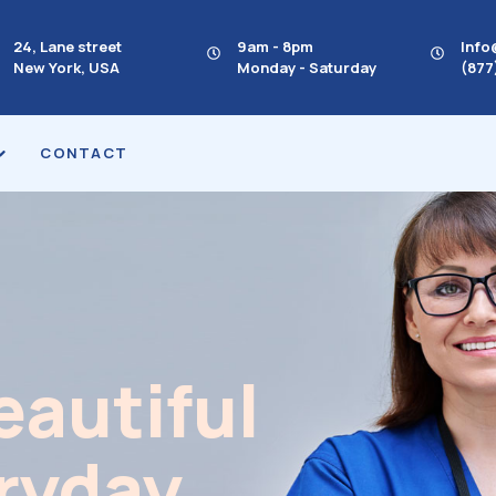
24, Lane street
9am - 8pm
Inf
New York, USA
Monday - Saturday
(877
CONTACT
eautiful
ryday