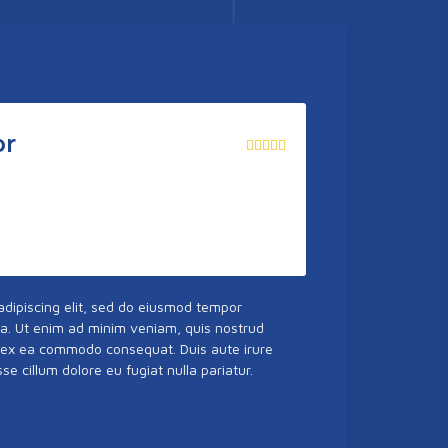
or





adipiscing elit, sed do eiusmod tempor
ua. Ut enim ad minim veniam, quis nostrud
uip ex ea commodo consequat. Duis aute irure
sse cillum dolore eu fugiat nulla pariatur.