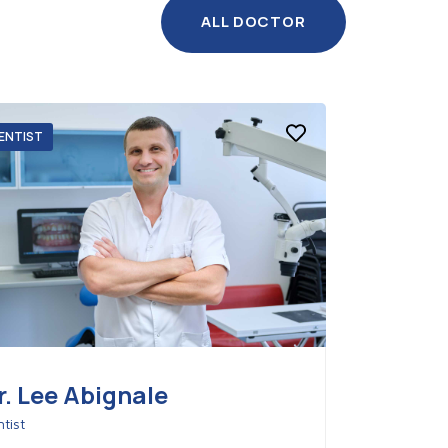
ALL DOCTOR
ENTIST
r. Lee Abignale
tist