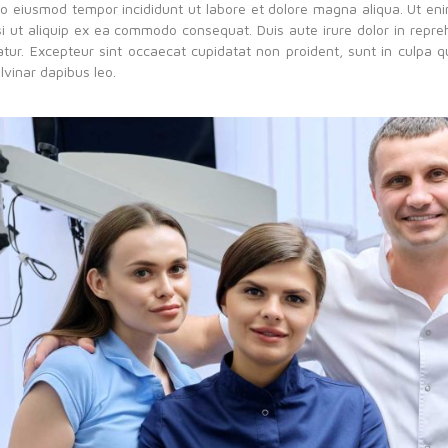
 do eiusmod tempor incididunt ut labore et dolore magna aliqua. Ut en
isi ut aliquip ex ea commodo consequat. Duis aute irure dolor in repreh
iatur. Excepteur sint occaecat cupidatat non proident, sunt in culpa q
lvinar dapibus leo.