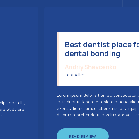
Best dentist place f
dental bonding
Andriy Shevcenko
Footballer
Lorem ipsum dolor sit amet, consectetur 
incididunt ut labore et dolore magna aliq
piscing elit,
exercitation ullamco laboris nisi ut aliq
ore et dolore
dolor in reprehenderit in voluptate velit e
m.
READ REVIEW